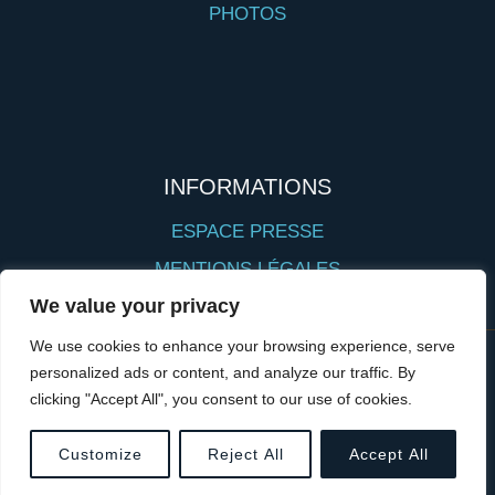
PHOTOS
INFORMATIONS
ESPACE PRESSE
MENTIONS LÉGALES
We value your privacy
We use cookies to enhance your browsing experience, serve
- Thème
personalized ads or content, and analyze our traffic. By
Réalisation : ÉMOTIONS - Yann Duriez /
WordPress par
Kadence WP
clicking "Accept All", you consent to our use of cookies.
Crédits photos : F.Boukla - P.Charlier -
Jacvan
Customize
Reject All
Accept All